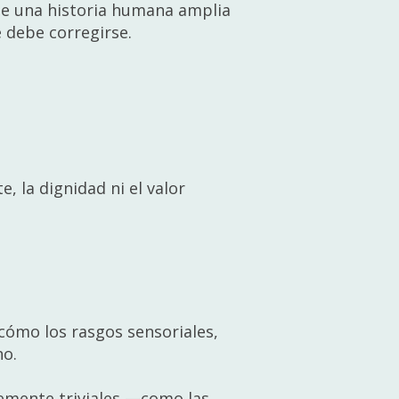
 de una historia humana amplia
 debe corregirse.
, la dignidad ni el valor
 cómo los rasgos sensoriales,
no.
temente triviales —como las