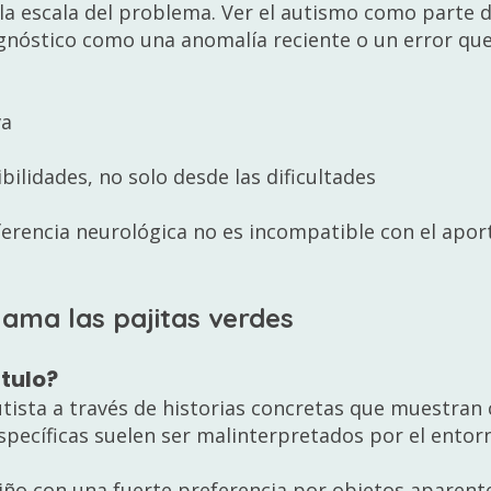
 la escala del problema. Ver el autismo como parte
agnóstico como una anomalía reciente o un error que
va
a
bilidades, no solo desde las dificultades
ferencia neurológica no es incompatible con el aporte
e ama las pajitas verdes
ítulo?
autista a través de historias concretas que muestran
específicas suelen ser malinterpretados por el entor
 niño con una fuerte preferencia por objetos aparen