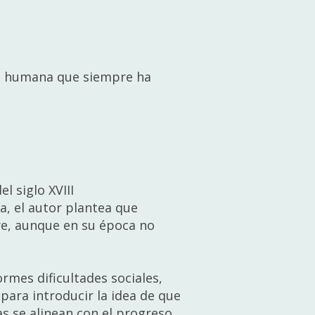
dad humana que siempre ha
l siglo XVIII
a, el autor plantea que
re, aunque en su época no
rmes dificultades sociales,
 para introducir la idea de que
as se alinean con el progreso