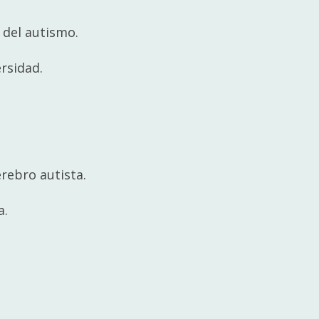
 del autismo.
ersidad.
rebro autista.
a.