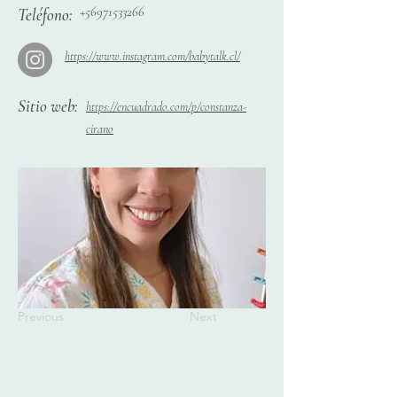
+56971533266
Teléfono:
https://www.instagram.com/babytalk.cl/
Sitio web:
https://encuadrado.com/p/constanza-
cirano
Previous
Next