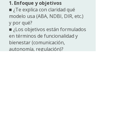
1. Enfoque y objetivos
■ ¿Te explica con claridad qué
modelo usa (ABA, NDBI, DIR, etc.)
y por qué?
■ ¿Los objetivos están formulados
en términos de funcionalidad y
bienestar (comunicación,
autonomía, regulación)?
■ ¿Acepta que tu hijo es autista y
no habla de “curarlo” ni
“normalizarlo”?
2. Vínculo con el niño
■ ¿Se toma tiempo para conocerse
y generar confianza antes de
exigir tareas?
■ ¿Tu hijo muestra señales de
conexión (mirarlo, acercarse,
tolerar la sesión)?
■ Si el niño se desregula, ¿prioriza